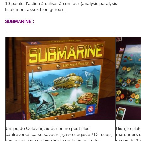
10 points d'action à utiliser à son tour (analysis paralysis
finalement assez bien gérée)...
SUBMARINE :
Un jeu de Colovini, auteur on ne peut plus
Bien, le pla
contreversé, ça se savoure, ça se déguste ! Du coup,
marqueurs de
j'avais pris soin de bien lire la règle avant cette
raison de 1 