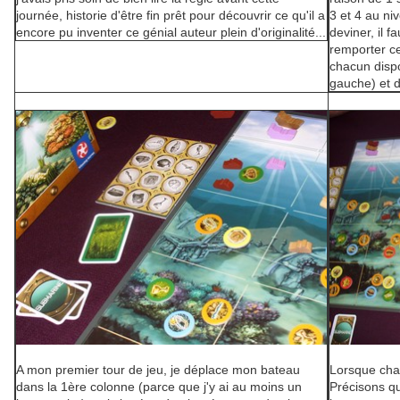
journée, historie d'être fin prêt pour découvrir ce qu'il a
3 et 4 au n
encore pu inventer ce génial auteur plein d'originalité...
deviner, il f
remporter ce
chacun disp
gauche) et d
A mon premier tour de jeu, je déplace mon bateau
Lorsque chac
dans la 1ère colonne (parce que j'y ai au moins un
Précisons qu