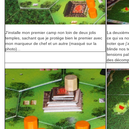
J'installe mon premier camp non loin de deux jolis
La deuxième
temples, sachant que je protège bien le premier avec
ce qui va n
mon marqueur de chef et un autre (masqué sur la
noter que j'
photo)...
blinde nos t
tensions pal
des décompt