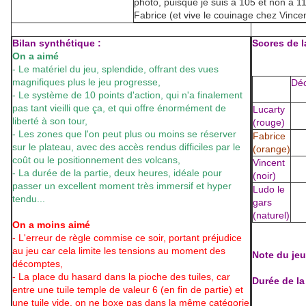
photo, puisque je suis à 105 et non à 11
Fabrice (et vive le couinage chez Vincen
Bilan synthétique :
Scores de la
On a aimé
- Le matériel du jeu, splendide, offrant des vues
magnifiques plus le jeu progresse,
Dé
- Le système de 10 points d'action, qui n'a finalement
pas tant vieilli que ça, et qui offre énormément de
Lucarty
liberté à son tour,
(rouge)
- Les zones que l'on peut plus ou moins se réserver
Fabrice
sur le plateau, avec des accès rendus difficiles par le
(orange)
coût ou le positionnement des volcans,
Vincent
- La durée de la partie, deux heures, idéale pour
(noir)
passer un excellent moment très immersif et hyper
Ludo le
tendu...
gars
(naturel)
On a moins aimé
- L'erreur de règle commise ce soir, portant préjudice
au jeu car cela limite les tensions au moment des
Note du jeu 
décomptes,
- La place du hasard dans la pioche des tuiles, car
Durée de la
entre une tuile temple de valeur 6 (en fin de partie) et
une tuile vide, on ne boxe pas dans la même catégorie