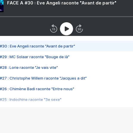
FACE A #30 : Eve Angeli raconte "Avant de partir"
#30 : Eve Angeli raconte "Avant de partir"
#29 : MC Solaar raconte "Bouge de là"
28 : Lorie raconte "Je vais vite"
#27 : Christophe Willem raconte "Jacques a dit"
#26 : Chimène Badi raconte "Entre nous"
#25 : Indochine raconte "3e sexe"
#24 : Zaho raconte "C'est chelou"
#23 : Patrick Bruel raconte "Au café des délices"
#22 : Kyo raconte "Le chemin"