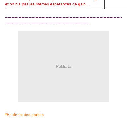
et on n'a pas les mêmes espérances de gain...
-----------------------------------------------------------------------------------
------------------------------------------------------------
Publicité
#En direct des parties