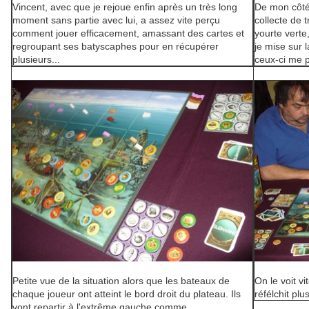
Vincent, avec que je rejoue enfin après un très long
De mon côté,
moment sans partie avec lui, a assez vite perçu
collecte de 
comment jouer efficacement, amassant des cartes et
yourte verte,
regroupant ses batyscaphes pour en récupérer
je mise sur l
plusieurs...
ceux-ci me p
Petite vue de la situation alors que les bateaux de
On le voit vi
chaque joueur ont atteint le bord droit du plateau. Ils
réfélchit plus
vont repartir à l'extrême gauche comme