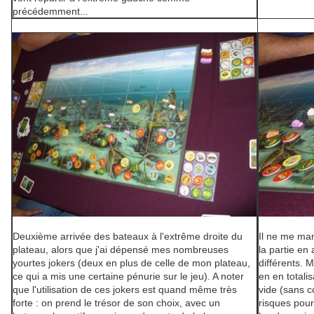
précédemment...
Deuxième arrivée des bateaux à l'extrême droite du
Il ne me man
plateau, alors que j'ai dépensé mes nombreuses
la partie en
yourtes jokers (deux en plus de celle de mon plateau,
différents. 
ce qui a mis une certaine pénurie sur le jeu). A noter
en en totali
que l'utilisation de ces jokers est quand même très
vide (sans c
forte : on prend le trésor de son choix, avec un
risques pour