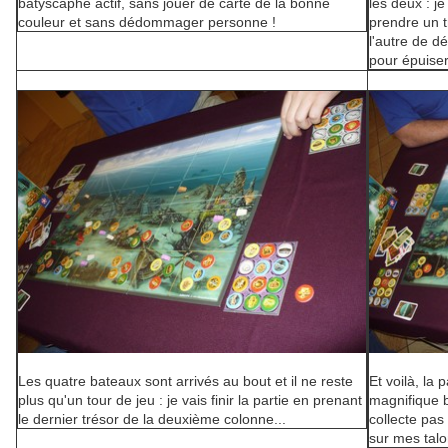
batyscaphe actif, sans jouer de carte de la bonne
les deux : j
couleur et sans dédommager personne !
prendre un t
l'autre de 
pour épuiser
Les quatre bateaux sont arrivés au bout et il ne reste
Et voilà, la
plus qu'un tour de jeu : je vais finir la partie en prenant
magnifique b
le dernier trésor de la deuxième colonne...
collecte pas 
sur mes talo