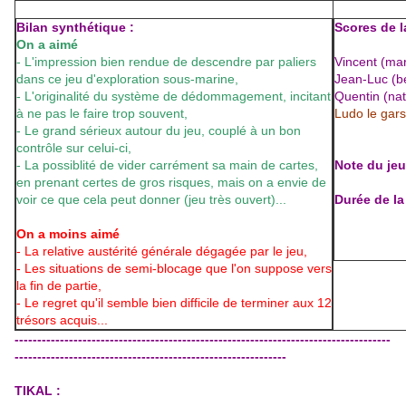
Bilan synthétique :
Scores de la
On a aimé
- L'impression bien rendue de descendre par paliers
Vincent (mar
dans ce jeu d'exploration sous-marine,
Jean-Luc (be
- L'originalité du système de dédommagement, incitant
Quentin (nat
à ne pas le faire trop souvent,
Ludo le gars
- Le grand sérieux autour du jeu, couplé à un bon
contrôle sur celui-ci,
- La possiblité de vider carrément sa main de cartes,
Note du jeu 
en prenant certes de gros risques, mais on a envie de
voir ce que cela peut donner (jeu très ouvert)...
Durée de la
On a moins aimé
- La relative austérité générale dégagée par le jeu,
- Les situations de semi-blocage que l'on suppose vers
la fin de partie,
- Le regret qu'il semble bien difficile de terminer aux 12
trésors acquis...
-----------------------------------------------------------------------------------
------------------------------------------------------------
TIKAL :