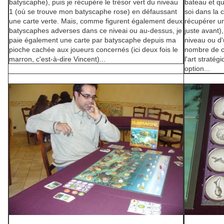
batyscaphe), puis je récupère le trésor vert du niveau
bateau et qu
1 (où se trouve mon batyscaphe rose) en défaussant
soi dans la 
une carte verte. Mais, comme figurent également deux
récupérer u
batyscaphes adverses dans ce niveai ou au-dessus, je
juste avant
paie également une carte par batyscaphe depuis ma
niveau ou d'
pioche cachée aux joueurs concernés (ici deux fois le
nombre de c
marron, c'est-à-dire Vincent)...
l'art straté
option...