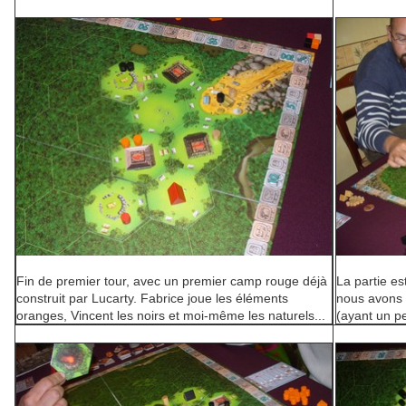
Fin de premier tour, avec un premier camp rouge déjà
La partie es
construit par Lucarty. Fabrice joue les éléments
nous avons 
oranges, Vincent les noirs et moi-même les naturels...
(ayant un pe