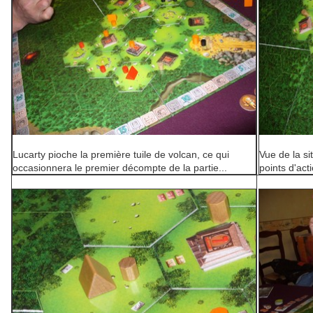
Lucarty pioche la première tuile de volcan, ce qui
Vue de la si
occasionnera le premier décompte de la partie...
points d'act