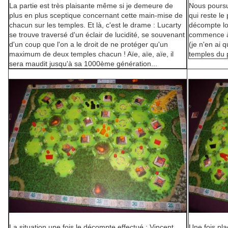
La partie est très plaisante même si je demeure de
Nous poursu
plus en plus sceptique concernant cette main-mise de
qui reste le
chacun sur les temples. Et là, c'est le drame : Lucarty
décompte lor
se trouve traversé d'un éclair de lucidité, se souvenant
commence à
d'un coup que l'on a le droit de ne protéger qu'un
(je n'en ai q
maximum de deux temples chacun ! Aïe, aïe, aïe, il
temples du p
sera maudit jusqu'à sa 1000ème génération...
La situation une fois le décompte effectué : Vincent
Une fois pla