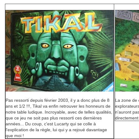
Pas ressorti depuis février 2003, il y a donc plus de 8
La zone de d
ans et 1/2 !!!, Tikal va enfin retrouver les honneurs de
explorateurs
notre table ludique. Incroyable, avec de telles qualités,
n'auront pa
que ce jeu ne soit pas plus ressorti ces dernières
directement 
années... Du coup, c'est Lucarty qui se colle à
l'explication de la règle, lui qui y a rejoué davantage
que moi !