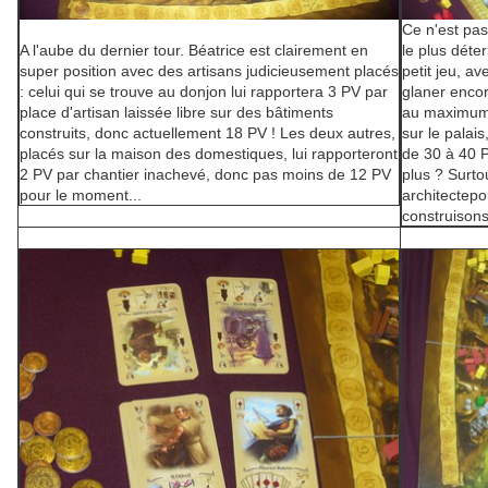
Ce n'est pas 
A l'aube du dernier tour. Béatrice est clairement en
le plus déte
super position avec des artisans judicieusement placés
petit jeu, a
: celui qui se trouve au donjon lui rapportera 3 PV par
glaner encor
place d'artisan laissée libre sur des bâtiments
au maximum l
construits, donc actuellement 18 PV ! Les deux autres,
sur le palai
placés sur la maison des domestiques, lui rapporteront
de 30 à 40 P
2 PV par chantier inachevé, donc pas moins de 12 PV
plus ? Surtou
pour le moment...
architectepo
construison