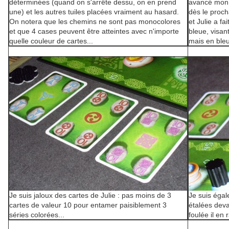
déterminées (quand on s'arrête dessu, on en prend
avancé mon g
une) et les autres tuiles placées vraiment au hasard.
dès le proch
On notera que les chemins ne sont pas monocolores
et Julie a fa
et que 4 cases peuvent être atteintes avec n'importe
bleue, visa
quelle couleur de cartes...
mais en bleu
Je suis jaloux des cartes de Julie : pas moins de 3
Je suis égal
cartes de valeur 10 pour entamer paisiblement 3
étalées devan
séries colorées...
foulée il en 