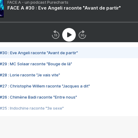
FACE A - un podcast Purecharts
FACE A #30 : Eve Angeli raconte "Avant de partir"
#30 : Eve Angeli raconte "Avant de partir"
#29 : MC Solaar raconte "Bouge de là"
28 : Lorie raconte "Je vais vite"
#27 : Christophe Willem raconte "Jacques a dit"
#26 : Chimène Badi raconte "Entre nous"
#25 : Indochine raconte "3e sexe"
#24 : Zaho raconte "C'est chelou"
#23 : Patrick Bruel raconte "Au café des délices"