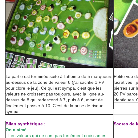
La partie est terminée suite à l'atteinte de 5 marqueurs
Petite vue d
au-dessus de la zone de valeur 8 (j'ai sacrifié 1 PV
lucratives :
pour clore le jeu). Ce qui est sympa, c'est que les
pierres sur l
valeurs ne croissent pas toujours, avec la ligne au-
20 PV parce 
dessus de 8 qui redescend à 7, puis à 6, avant de
identiques. C
finalement passer à 10. C'est de la prise de risque
sympa...
Bilan synthétique :
Scores de la
On a aimé
- Les valeurs qui ne sont pas forcément croissantes