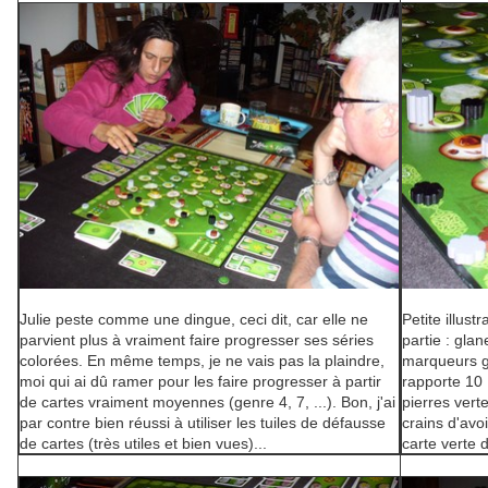
Julie peste comme une dingue, ceci dit, car elle ne
Petite illust
parvient plus à vraiment faire progresser ses séries
partie : gla
colorées. En même temps, je ne vais pas la plaindre,
marqueurs gr
moi qui ai dû ramer pour les faire progresser à partir
rapporte 10 
de cartes vraiment moyennes (genre 4, 7, ...). Bon, j'ai
pierres vert
par contre bien réussi à utiliser les tuiles de défausse
crains d'avo
de cartes (très utiles et bien vues)...
carte verte 