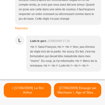
Bonjour Ludo,d'après ton commentaire négatif en fin de
compte rendu, je crois que vous avez fait une erreur. Quand
on pose une carte dans une série de couleur, il faut toujours
respecter un ordre croissant ou décroissant comme dans le
jeu de base. Cette règle n'a pas changé.
Répondre
L
Ludo le gars
21/06/2009 17:25
<br /> Salut François,<br /> <br /> Non, pas d'erreur
de règle lors de la partie. No soucy. En fait, c'est ma
formulation qui devait être maladroite dans mes
"moins". Du coup, je l'ai reformulée.<br /> Merci de la
remarque.<br /> <br /> Ludo<br /> <br /> <br />
< [17/06/2009] Le Roi
[27/06/2009] Einauge sei
Arthur
Wachsam !, Age of Steam -
St. Lucia >