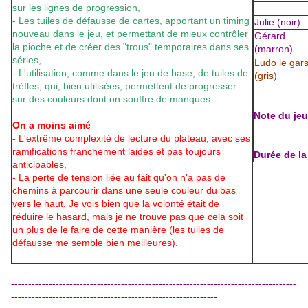
sur les lignes de progression,
- Les tuiles de défausse de cartes, apportant un timing
Julie (noir)
nouveau dans le jeu, et permettant de mieux contrôler
Gérard
la pioche et de créer des "trous" temporaires dans ses
(marron)
séries,
Ludo le gar
- L'utilisation, comme dans le jeu de base, de tuiles de
(gris)
trèfles, qui, bien utilisées, permettent de progresser
sur des couleurs dont on souffre de manques.
Note du jeu
On a moins aimé
- L'extrême complexité de lecture du plateau, avec ses
ramifications franchement laides et pas toujours
Durée de la
anticipables,
- La perte de tension liée au fait qu'on n'a pas de
chemins à parcourir dans une seule couleur du bas
vers le haut. Je vois bien que la volonté était de
réduire le hasard, mais je ne trouve pas que cela soit
un plus de le faire de cette manière (les tuiles de
défausse me semble bien meilleures).
-----------------------------------------------------------------------------------
------------------------------------------------------------