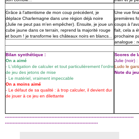
Grâce à l'attentisme de mon coup précédent, je
Une vue fina
déplace Charlemagne dans une région déjà noire
premières fo
(Julie ne peut pas m'en empêcher). Ensuite, je joue un
coups à l'av
cube jaune dans ce terrain, reprend la majorité rouge
fait, cela a 
et boum ! je transforme les châteaux noirs en blancs...
prochaine pa
analogue : r
Bilan synthétique :
Scores de la
On a aimé
Julie (noir)
- L'obligation de calculer et tout particulièrement l'ordre
Ludo le gars
de jeu des jetons de mise
Note du jeu 
- Le matériel, vraiment impeccable
On a moins aimé
- Le défaut de sa qualité : à trop calculer, il devient dur
de jouer à ce jeu en dilettante
-----------------------------------------------------------------------------------
------------------------------------------------------------