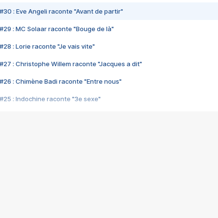
#30 : Eve Angeli raconte "Avant de partir"
#29 : MC Solaar raconte "Bouge de là"
28 : Lorie raconte "Je vais vite"
#27 : Christophe Willem raconte "Jacques a dit"
#26 : Chimène Badi raconte "Entre nous"
#25 : Indochine raconte "3e sexe"
#24 : Zaho raconte "C'est chelou"
#23 : Patrick Bruel raconte "Au café des délices"
#22 : Kyo raconte "Le chemin"
#21 : Nolwenn Leroy raconte "Cassé"
#20 : Patrick Hernandez raconte "Born to be alive"
#19 : Lorie raconte "Près de moi"