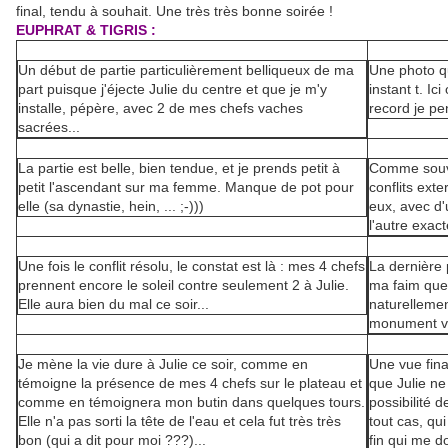
final, tendu à souhait. Une très très bonne soirée !
EUPHRAT & TIGRIS :
Un début de partie particulièrement belliqueux de ma
Une photo qu
part puisque j'éjecte Julie du centre et que je m'y
instant t. Ic
installe, pépère, avec 2 de mes chefs vaches
record je pen
sacrées...
La partie est belle, bien tendue, et je prends petit à
Comme souve
petit l'ascendant sur ma femme. Manque de pot pour
conflits exte
elle (sa dynastie, hein, ... ;-)))
eux, avec d'
l'autre exact
Une fois le conflit résolu, le constat est là : mes 4 chefs
La dernière 
prennent encore le soleil contre seulement 2 à Julie.
ma faim que
Elle aura bien du mal ce soir...
naturellemen
monument ver
Je mène la vie dure à Julie ce soir, comme en
Une vue fina
témoigne la présence de mes 4 chefs sur le plateau et
que Julie ne 
comme en témoignera mon butin dans quelques tours.
possibilité d
Elle n'a pas sorti la tête de l'eau et cela fut très très
tout cas, qui
bon (qui a dit pour moi ???)...
fin qui me do