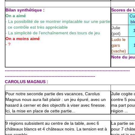
Bilan synthétique :
Scores de la
On a aimé
Cu
- La possibilité de se montrer implacable sur une partie
bl
: ce contrôle est très appréciable
Julie
- La simplicité de l'enchaînement des tours de jeu
(pot)
On a moins aimé
Ludo le
- ?
gars
(vache)
Note du jeu 
-----------------------------------------------------------------------------------
------------------------------------------------------------
CAROLUS MAGNUS :
Pour notre seconde partie des vacances, Carolus
Julie cogite 
Magnus nous aura fait plaisir : un jeu épuré, avec un
contre 5 pou
hasard à cerner et des objectifs à viser avec finesse.
ma part pour
Ici, la mise en place de cette partie...
région ...
9 régions subsistent au centre de la table, avec 6
La partie se
châteaux blancs et 4 châteaux noirs. La tension est à
pour 7 châte
son comble...
train et je p